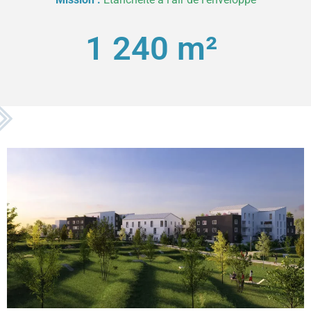
1 240
 m² 